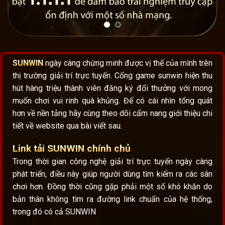
SUNWIN
ngày càng chứng minh được vị thế của mình trên
thị trường giải trí trực tuyến. Cổng game sunwin hiện thu
hút hàng triệu thành viên đăng ký đổi thưởng với mong
muốn chơi vui rinh quà khủng. Để có cái nhìn tổng quát
hơn về nền tảng hãy cùng theo dõi cẩm nang giới thiệu chi
tiết về website qua bài viết sau.
Link tải SUNWIN chính chủ
Trong thời gian công nghệ giải trí trực tuyến ngày càng
phát triển, điều này giúp người dùng tìm kiếm ra các sân
chơi hơn. Đồng thời cũng gặp phải một số khó khăn do
bản thân không tìm ra đường link chuẩn của hệ thống,
trong đó có cả SUNWIN