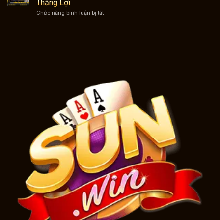
hút hàng triệu người chơi giải trí đặt cược tại website.
Thắng Lợi
Chọn
Làm
Số
Chủ
Chức năng bình luận bị tắt
ở
2025 – nay
: Tiếp tục cải thiện hệ thống bảo mật của
Chuẩn
Cuộc
Hướng
Cùng
Chơi,
thương hiệu nhằm đảm bảo an toàn cho người dùng.
Dẫn
Sunwin
Săn
Chơi
Đưa ra cam kết liên quan tới lưu trữ thông tin và không
Thưởng
Sicbo
Khủng
chia sẻ dữ liệu cho bất cứ bên thứ thứ 3 nào.
–
Cực
Mẹo
Dễ
Chơi
Và
Bí
Quyết
Thắng
Lợi
Quá trình phát triển của thương hiệu cổng game tính tới
nay
Lợi thế của website Sun win so với những cổng game