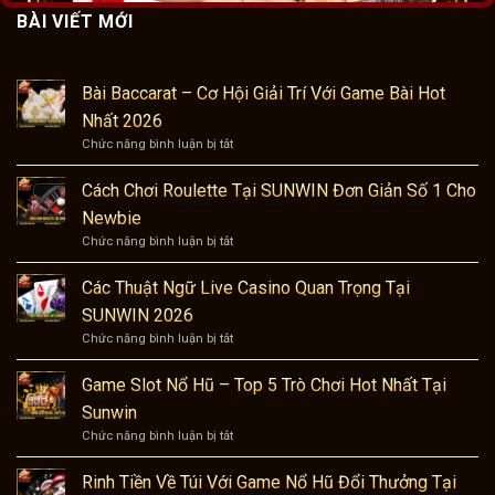
BÀI VIẾT MỚI
Bài Baccarat – Cơ Hội Giải Trí Với Game Bài Hot
Nhất 2026
Hướng dẫn cách thức phân biệt đường link chuẩn truy cập
Chức năng bình luận bị tắt
ở
SUNWIN
Bài
Baccarat
Cách Chơi Roulette Tại SUNWIN Đơn Giản Số 1 Cho
–
Newbie
Cơ
Link tải mới nhất
Hội
Chức năng bình luận bị tắt
ở
Để khắc phục tình trạng trên, hiện nay
SUNWIN
đã liên kết
Giải
Cách
với các bên đại lý khác nhau để cung cấp đường link
Trí
Chơi
Các Thuật Ngữ Live Casino Quan Trọng Tại
Với
Roulette
chuẩn. Hội viên thông qua các bên đối tác để tìm ra
SUNWIN 2026
Game
Tại
đường link chính thức đặt kèo đổi hưởng. Ngoài ra, người
Bài
SUNWIN
Chức năng bình luận bị tắt
ở
Hot
Đơn
Các
chơi có thể trực tiếp tải ứng dụng về máy để tránh mất
Nhất
Giản
Thuật
Game Slot Nổ Hũ – Top 5 Trò Chơi Hot Nhất Tại
thời gian tìm đường dẫn.
2026
Số
Ngữ
Sunwin
1
Live
Cho
Sơ lược vài nét về sân chơi giải trí đẳng cấp
Casino
Chức năng bình luận bị tắt
ở
Newbie
Quan
Game
SUNWIN
Trọng
Slot
Rinh Tiền Về Túi Với Game Nổ Hũ Đổi Thưởng Tại
Tại
SUNWIN
nơi hội tụ không gian đổi thưởng hàng đầu châu
Nổ